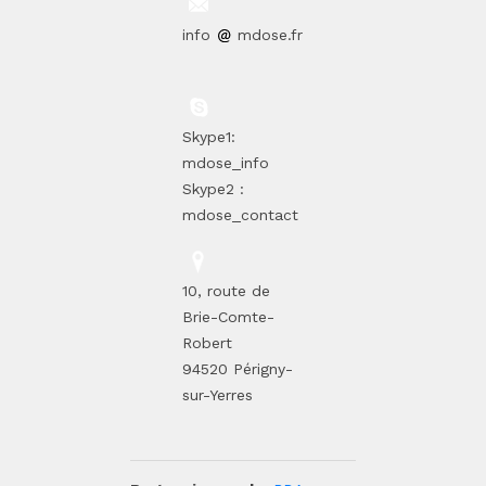
info
mdose.fr
Skype1:
mdose_info
Skype2 :
mdose_contact
10, route de
Brie-Comte-
Robert
94520 Périgny-
sur-Yerres