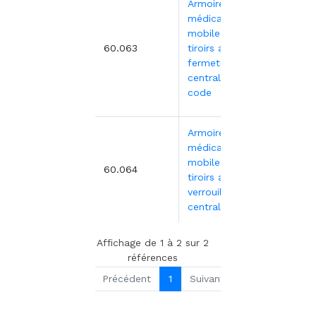
Armoire
médicale
mobile à 9
2
60.063
tiroirs avec
562,0
fermeture
centralisée à
code
Armoire
médicale
2
mobile 13
60.064
tiroirs avec
725,5
verrouillage
centralisé à clé
Affichage de 1 à 2 sur 2
références
Précédent
1
Suivant