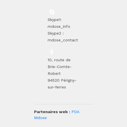
Skype1:
mdose_info
Skype2 :
mdose_contact
10, route de
Brie-Comte-
Robert
94520 Périgny-
sur-Yerres
Partenaires web :
PDA
Mdose