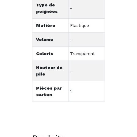
Type de
-
poignées
Matière
Plastique
Volume
-
Coloris
Transparent
Hauteur de
-
pile
Pièces par
1
carton