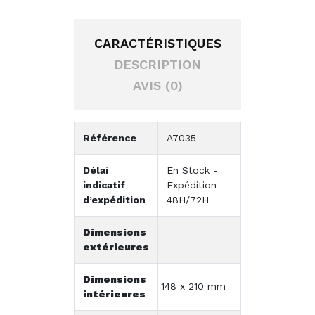
CARACTÉRISTIQUES
DESCRIPTION
AVIS (0)
Référence
A7035
Délai
En Stock -
indicatif
Expédition
d’expédition
48H/72H
Dimensions
-
extérieures
Dimensions
148 x 210 mm
intérieures