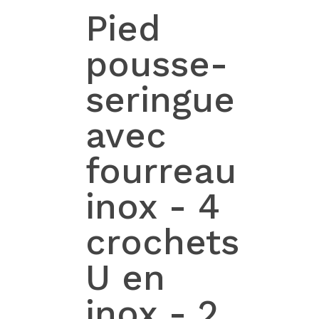
Pied
pousse-
seringue
avec
fourreau
inox - 4
crochets
U en
inox - 2