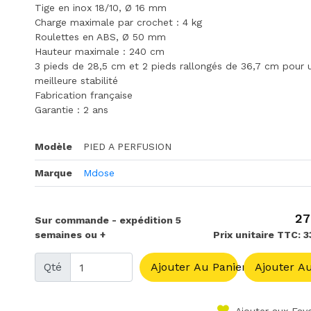
Tige en inox 18/10, Ø 16 mm
Charge maximale par crochet : 4 kg
Roulettes en ABS, Ø 50 mm
Hauteur maximale : 240 cm
3 pieds de 28,5 cm et 2 pieds rallongés de 36,7 cm pour 
meilleure stabilité
Fabrication française
Garantie : 2 ans
Modèle
PIED A PERFUSION
Marque
Mdose
27
Sur commande - expédition 5
semaines ou +
Prix unitaire TTC: 
Qté
Ajouter Au Panier
Ajouter Au