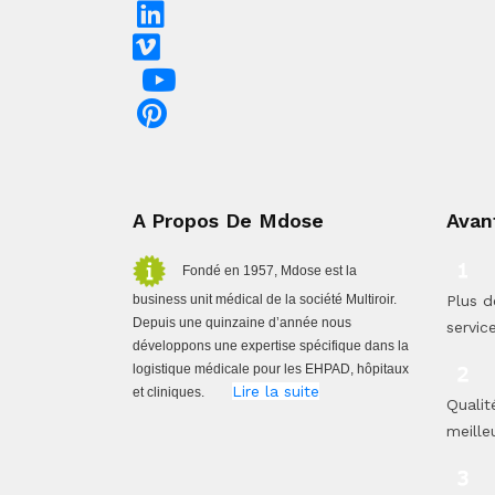
A Propos De Mdose
Avan
Fondé en 1957, Mdose est la
business unit médical de la société Multiroir.
Plus d
Depuis une quinzaine d’année nous
servic
développons une expertise spécifique dans la
logistique médicale pour les EHPAD, hôpitaux
Lire la suite
et cliniques.
Qualit
meilleu