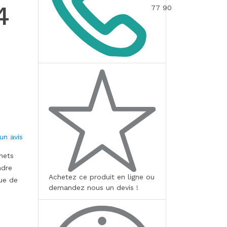
4
77 90
un avis
hets
ndre
Achetez ce produit en ligne ou
que de
demandez nous un devis !