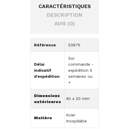
CARACTÉRISTIQUES
DESCRIPTION
AVIS (0)
Référence
53975
Sur
Délai
commande -
indicatif
expédition 5
d’expédition
semaines ou
+
Dimensions
40 x 20 mm
extérieures
Acier
Matière
Inoxydable