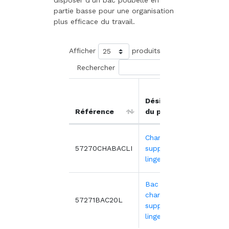
disposer d’un bac poubelle en
partie basse pour une organisation
plus efficace du travail.
Afficher
produits
Rechercher
Prix
Désignation
unita
Référence
du produit
HT
Chariot nu
644
57270CHABACLI
support bac à
linge
Bac 20L pour
chariot
21,
57271BAC20L
support bac à
linge