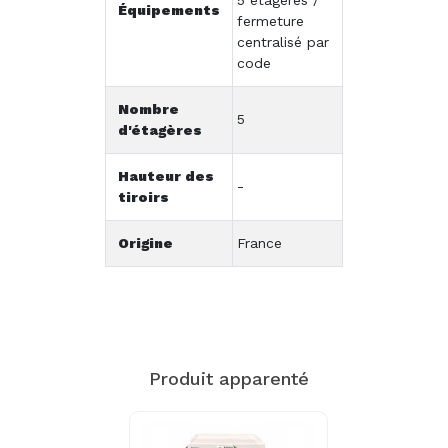
5 étagères /
Équipements
fermeture
centralisé par
code
Nombre
5
d'étagères
Hauteur des
-
tiroirs
Origine
France
Produit apparenté