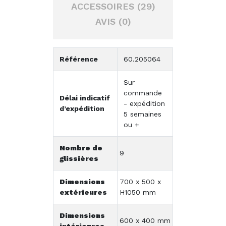
ACCESSOIRES (29)
AVIS (0)
Référence
60.205064
Sur
commande
Délai indicatif
- expédition
d’expédition
5 semaines
ou +
Nombre de
9
glissières
Dimensions
700 x 500 x
extérieures
H1050 mm
Dimensions
600 x 400 mm