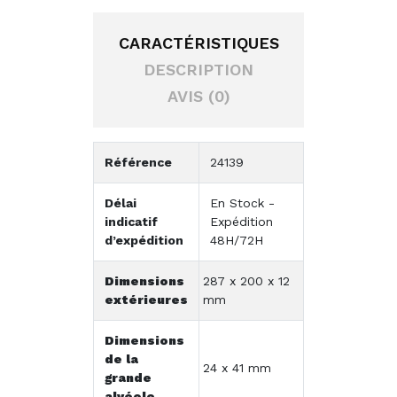
CARACTÉRISTIQUES
DESCRIPTION
AVIS (0)
Référence
24139
Délai
En Stock -
indicatif
Expédition
d’expédition
48H/72H
Dimensions
287 x 200 x 12
extérieures
mm
Dimensions
de la
24 x 41 mm
grande
alvéole