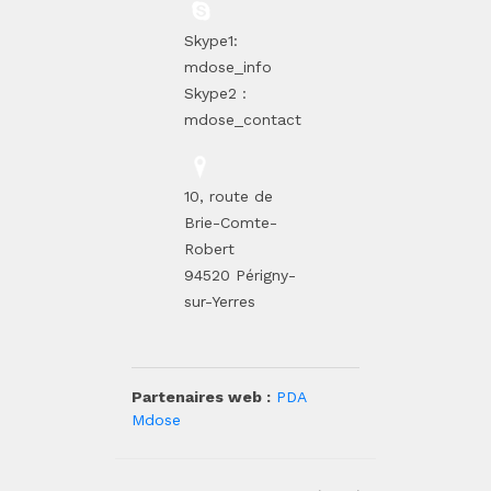
Skype1:
mdose_info
Skype2 :
mdose_contact
10, route de
Brie-Comte-
Robert
94520 Périgny-
sur-Yerres
Partenaires web :
PDA
Mdose