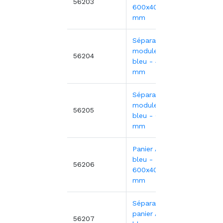
35,64
56203
600x400x100
mm
Séparateur
module ABS
4,74€
56204
bleu - 400x100
mm
Séparateur
module ABS
8,17€
56205
bleu - 600x100
mm
Panier ABS
bleu -
27,65
56206
600x400x100
mm
Séparateur
panier ABS
4,34€
56207