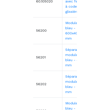
60.105020
avec fermeture
916,5
à code - 15
glissières
Module ABS
bleu -
31,11€
56200
600x400x50
mm
Séparateur
module ABS
3,13€
56201
bleu - 400x50
mm
Séparateur
module ABS
5,06€
56202
bleu - 600x50
mm
Module ABS
bleu -