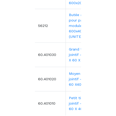
600x200 mm
Butée arrêt
pour paniers et
0,33€
56212
modules
600x400
(UNITE)
Grand tiroir
79,63
60.401030
jointif - H20,5
X 60 X 40 CM
Moyen tiroir
71,14
60.401020
jointif - H13,5 X
60 X40 CM
Petit tiroir
60,52
60.401010
jointif - H 6,5 X
60 X 40 CM