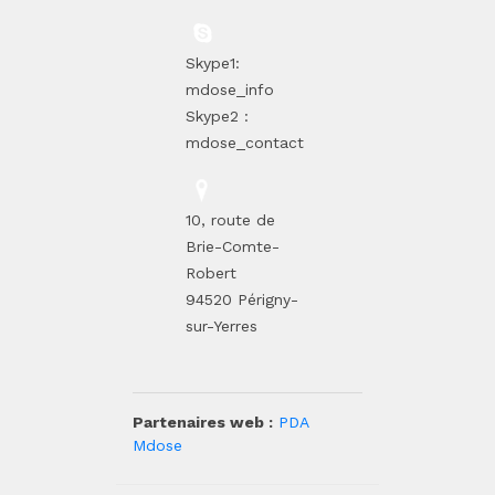
Skype1:
mdose_info
Skype2 :
mdose_contact
10, route de
Brie-Comte-
Robert
94520 Périgny-
sur-Yerres
Partenaires web :
PDA
Mdose